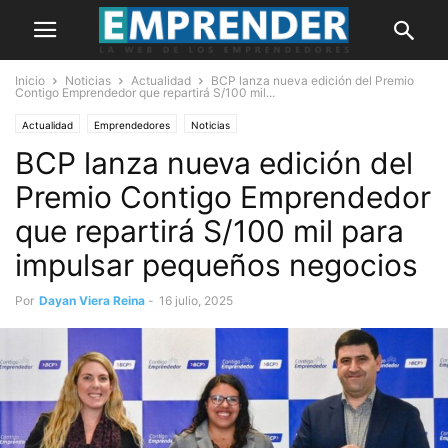
Inicio
Noticias
Actualidad
BCP lanza nueva edición del Premio
Contigo Emprendedor que repartirá S/100 mil...
Actualidad
Emprendedores
Noticias
BCP lanza nueva edición del
Premio Contigo Emprendedor
que repartirá S/100 mil para
impulsar pequeños negocios
Por
Dayan Viera Reina
-
16 julio, 2025