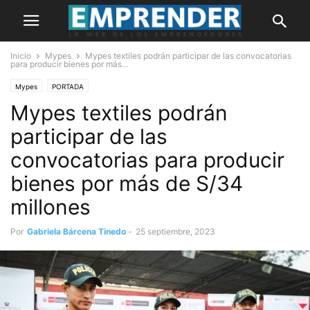
Inicio
Mypes
Mypes textiles podrán participar de las convocatorias
para producir bienes por más...
Mypes
PORTADA
Mypes textiles podrán
participar de las
convocatorias para producir
bienes por más de S/34
millones
Por
Gabriela Bárcena Tinedo
-
25 septiembre, 2023