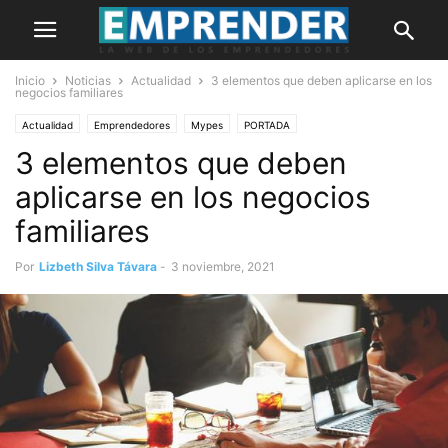
Inicio
Noticias
Actualidad
3 elementos que deben aplicarse en los
negocios familiares
Actualidad
Emprendedores
Mypes
PORTADA
3 elementos que deben
aplicarse en los negocios
familiares
Por
Lizbeth Silva Távara
-
3 noviembre, 2021