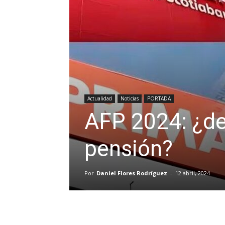
Actualidad
Noticias
PORTADA
AFP 2024: ¿deb
pensión?
Por
Daniel Flores Rodríguez
-
12 abril, 2024