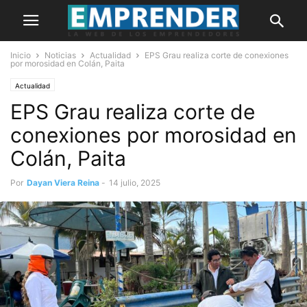
Inicio
Noticias
Actualidad
EPS Grau realiza corte de conexiones
por morosidad en Colán, Paita
Actualidad
EPS Grau realiza corte de
conexiones por morosidad en
Colán, Paita
Por
Dayan Viera Reina
-
14 julio, 2025