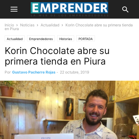
Inicio
Noticias
Actualidad
Korin Chocolate abre su primera tienda
en Piura
Actualidad
Emprendedores
Historias
PORTADA
Korin Chocolate abre su
primera tienda en Piura
Por
Gustavo Pacherre Rojas
-
22 octubre, 2019