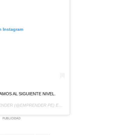
n Instagram
MOS AL SIGUIENTE NIVEL.
ENDER
(@EMPRENDER.PE) EL
25 SEP, 2019 A LAS 1:20 PDT
PUBLICIDAD