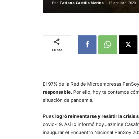
Por
Tatiana Castillo Merino
-
12 octubre, 2020
Cuota
El 97% de la Red de Microempresas PanSo
responsable.
Por ello, hoy te contamos có
situación de pandemia.
Pues
logró reinventarse y resistir la crisis
covid-19. Así lo informó hoy Jazmine Casafra
inaugurar el Encuentro Nacional PanSoy 20