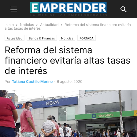
Inicio
Noticias
Actualidad
Reforma del sistema financiero evitaría
altas tasas de interés
Actualidad
Banca & Finanzas
Noticias
PORTADA
Reforma del sistema
financiero evitaría altas tasas
de interés
Por
Tatiana Castillo Merino
-
6 agosto, 2020