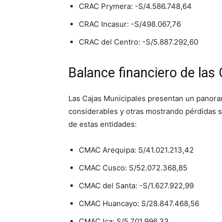
CRAC Prymera: -S/4.586.748,64
CRAC Incasur: -S/498.067,76
CRAC del Centro: -S/5.887.292,60
Balance financiero de las
Las Cajas Municipales presentan un panora
considerables y otras mostrando pérdidas si
de estas entidades:
CMAC Arequipa: S/41.021.213,42
CMAC Cusco: S/52.072.368,85
CMAC del Santa: -S/1.627.922,99
CMAC Huancayo: S/28.847.468,56
CMAC Ica: S/5.701.996,33