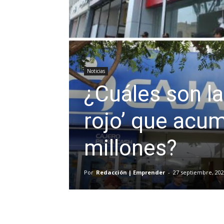
Noticias
¿Cuáles son la
rojo’ que acu
millones?
Por
Redacción | Emprender
-
27 septiembre, 20