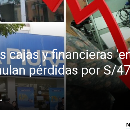
s cajas y financieras ‘e
mulan pérdidas por S/4
24
N