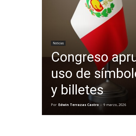
Noticias
Congreso apru
uso de símbol
y billetes
Por
Edwin Terrazas Castro
-
9 marzo, 2026