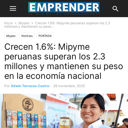
Inicio
Mypes
Crecen 1.6%: Mipyme peruanas superan los 2.3
millones y mantienen su peso...
Mypes
Noticias
PORTADA
Crecen 1.6%: Mipyme
peruanas superan los 2.3
millones y mantienen su peso
en la economía nacional
Por
Edwin Terrazas Castro
-
28 noviembre, 2025