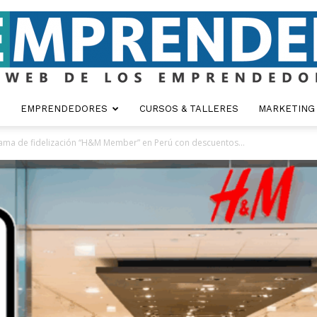
EMPRENDEDORES
CURSOS & TALLERES
MARKETING
Emprender
ma de fidelización “H&M Member” en Perú con descuentos...