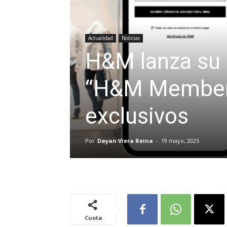
Actualidad
Noticias
H&M lanza su 
“H&M Member”
exclusivos
Por
Dayan Viera Reina
-
19 mayo, 2025
Cuota