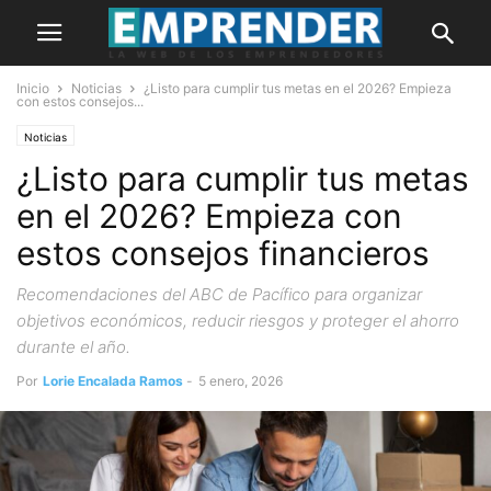
Inicio
Noticias
¿Listo para cumplir tus metas en el 2026? Empieza
con estos consejos...
Noticias
¿Listo para cumplir tus metas
en el 2026? Empieza con
estos consejos financieros
Recomendaciones del ABC de Pacífico para organizar
objetivos económicos, reducir riesgos y proteger el ahorro
durante el año.
Por
Lorie Encalada Ramos
-
5 enero, 2026