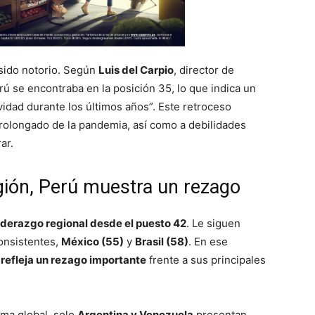
 sido notorio. Según
Luis del Carpio
, director de
 se encontraba en la posición 35, lo que indica un
idad durante los últimos años”. Este retroceso
prolongado de la pandemia, así como a debilidades
ar.
gión, Perú muestra un rezago
iderazgo regional desde el puesto 42
. Le siguen
onsistentes,
México (55)
y
Brasil (58)
. En ese
0
refleja un rezago importante
frente a sus principales
ama global, solo
Argentina y Venezuela
presentan