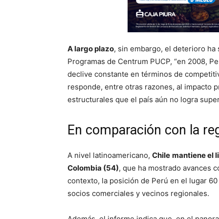
A largo plazo
, sin embargo, el deterioro ha
Programas de Centrum PUCP, “en 2008, Perú
declive constante en términos de competitiv
responde, entre otras razones, al impacto 
estructurales que el país aún no logra super
En comparación con la re
A nivel latinoamericano,
Chile
mantiene el l
Colombia (54)
, que ha mostrado avances c
contexto, la posición de Perú en el lugar 6
socios comerciales y vecinos regionales.
Además, el informe indica que, en el panor