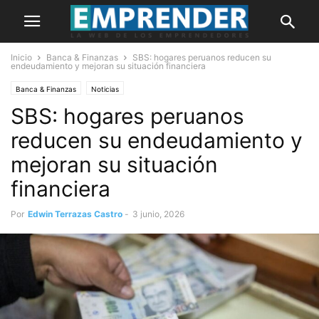
Inicio
Banca & Finanzas
SBS: hogares peruanos reducen su
endeudamiento y mejoran su situación financiera
Banca & Finanzas
Noticias
SBS: hogares peruanos
reducen su endeudamiento y
mejoran su situación
financiera
Por
Edwin Terrazas Castro
-
3 junio, 2026