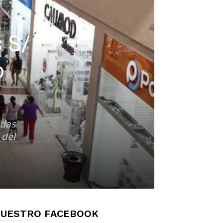
s S/
o
idas
 del
UESTRO FACEBOOK