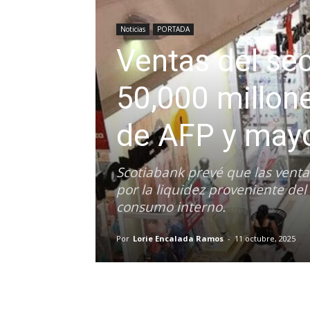
Noticias
PORTADA
Ventas del sec
50,000 millone
de AFP y may
Scotiabank prevé que las venta
por la liquidez proveniente del
consumo interno.
Por
Lorie Encalada Ramos
-
11 octubre, 2025