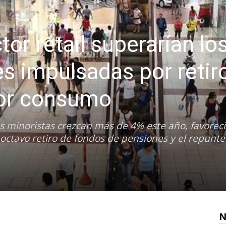
tor retail superarían lo
s impulsadas por retir
or consumo
s minoristas crezcan más de 4% este año, favorec
 octavo retiro de fondos de pensiones y el repunte
N