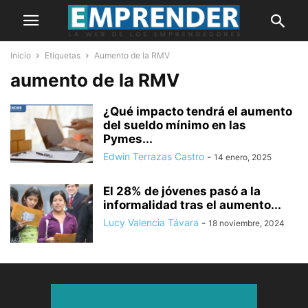
Inicio
Etiquetas
Aumento de la RMV
aumento de la RMV
¿Qué impacto tendrá el aumento
del sueldo mínimo en las
Pymes...
Edwin Terrazas Castro
-
14 enero, 2025
El 28% de jóvenes pasó a la
informalidad tras el aumento...
Lucy Valencia Távara
-
18 noviembre, 2024