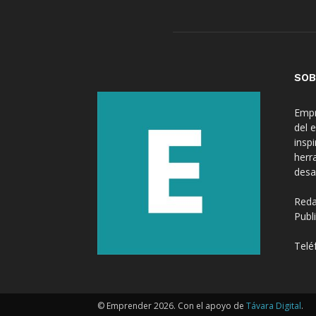
SOB
Empr
del 
insp
herr
desa
Reda
Publ
Telé
© Emprender 2026. Con el apoyo de
Távara Digital
.