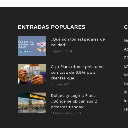
ENTRADAS POPULARES
C
¿Qué son los estándares de
No
calidad?
Ac
3 agosto, 2024
P
E
Caja Piura ofrece préstamo
con tasa de 6.9% para
M
clientes que...
B
7 mayo, 2021
I
Dollarcity llegó a Piura:
I
¿Dónde se ubican sus 2
u
primeras tiendas?
Hi
11 noviembre, 2023