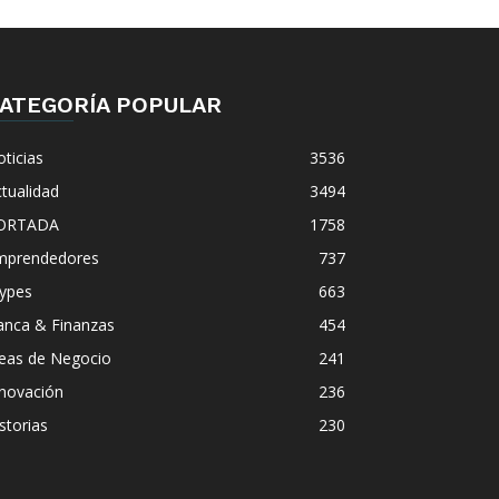
ATEGORÍA POPULAR
ticias
3536
tualidad
3494
ORTADA
1758
mprendedores
737
ypes
663
anca & Finanzas
454
deas de Negocio
241
nnovación
236
storias
230