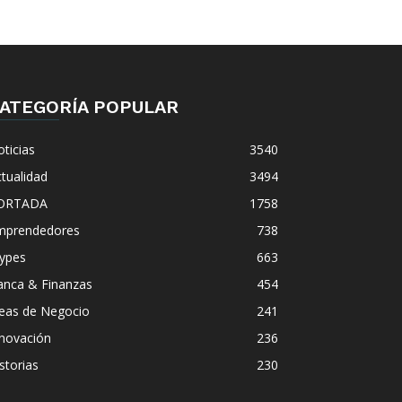
ATEGORÍA POPULAR
ticias
3540
tualidad
3494
ORTADA
1758
mprendedores
738
ypes
663
anca & Finanzas
454
deas de Negocio
241
nnovación
236
storias
230