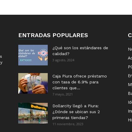
ENTRADAS POPULARES
C
¿Qué son los estándares de
No
calidad?
s
Ac
3 agosto, 2024
 y
P
E
Caja Piura ofrece préstamo
con tasa de 6.9% para
M
clientes que...
B
7 mayo, 2021
I
Dollarcity llegó a Piura:
I
¿Dónde se ubican sus 2
primeras tiendas?
Hi
11 noviembre, 2023