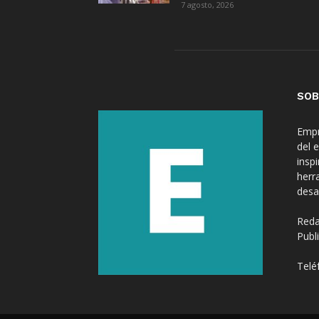
7 agosto, 2026
SOB
Empr
del 
insp
herr
desa
Reda
Publ
Telé