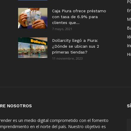
P
E
Caja Piura ofrece préstamo
con tasa de 6.9% para
M
clientes que...
B
7 mayo, 2021
I
Dollarcity llegó a Piura:
I
¿Dónde se ubican sus 2
primeras tiendas?
Hi
11 noviembre, 2023
RE NOSOTROS
S
ender es un medio digital comprometido con el fomento
emprendimiento en el norte del país. Nuestro objetivo es