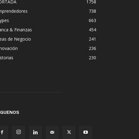
ORTADA
1758
mprendedores
738
ypes
663
anca & Finanzas
454
deas de Negocio
241
nnovación
236
storias
230
ÍGUENOS