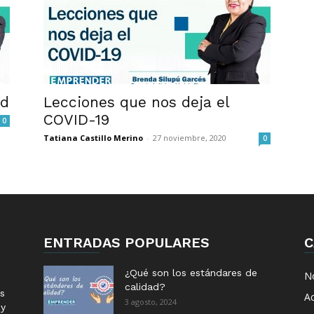
ad
Lecciones que nos deja el
COVID-19
0
Tatiana Castillo Merino
-
27 noviembre, 2020
0
ENTRADAS POPULARES
C
¿Qué son los estándares de
No
calidad?
s
Ac
3 agosto, 2024
 y