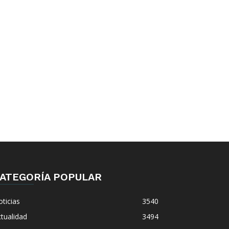
ATEGORÍA POPULAR
ticias
3540
tualidad
3494