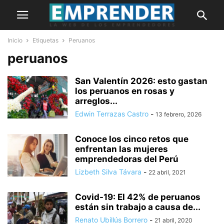
Inicio
Etiquetas
Peruanos
peruanos
San Valentín 2026: esto gastan
los peruanos en rosas y
arreglos...
Edwin Terrazas Castro
-
13 febrero, 2026
Conoce los cinco retos que
enfrentan las mujeres
emprendedoras del Perú
Lizbeth Silva Távara
-
22 abril, 2021
Covid-19: El 42% de peruanos
están sin trabajo a causa de...
Renato Ubillús Borrero
-
21 abril, 2020