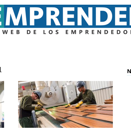
Emprender
l
N