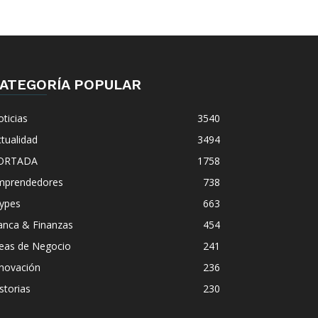
ATEGORÍA POPULAR
ticias
3540
tualidad
3494
ORTADA
1758
mprendedores
738
ypes
663
anca & Finanzas
454
deas de Negocio
241
nnovación
236
storias
230