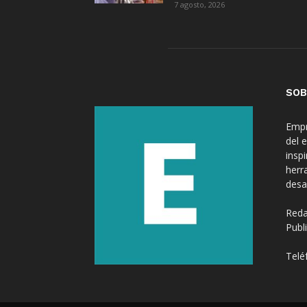
7 agosto, 2026
SOB
Empr
del 
insp
herr
desa
Reda
Publ
Telé