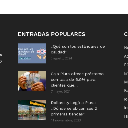
ENTRADAS POPULARES
C
¿Qué son los estándares de
No
calidad?
s
Ac
3 agosto, 2024
 y
P
E
Caja Piura ofrece préstamo
con tasa de 6.9% para
M
clientes que...
B
7 mayo, 2021
I
Dollarcity llegó a Piura:
I
¿Dónde se ubican sus 2
primeras tiendas?
Hi
11 noviembre, 2023