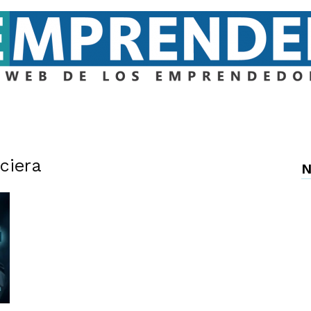
Emprender
nciera
N