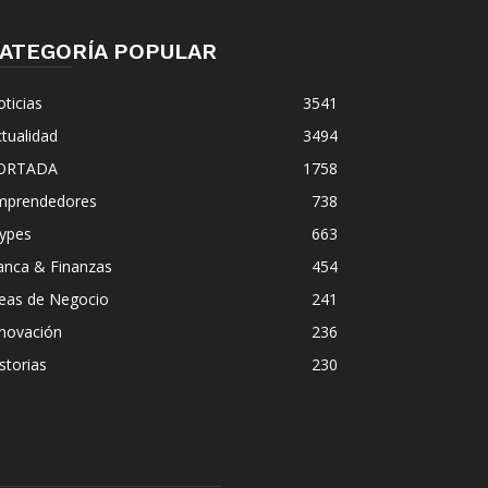
ATEGORÍA POPULAR
ticias
3541
tualidad
3494
ORTADA
1758
mprendedores
738
ypes
663
anca & Finanzas
454
deas de Negocio
241
nnovación
236
storias
230