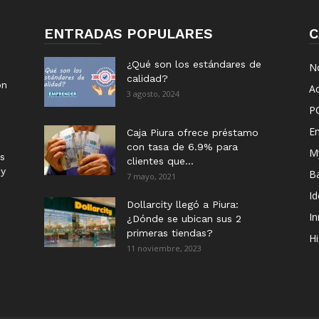
ENTRADAS POPULARES
C
¿Qué son los estándares de
No
calidad?
ón
Ac
3 agosto, 2024
P
E
Caja Piura ofrece préstamo
con tasa de 6.9% para
M
s
clientes que...
 y
B
7 mayo, 2021
I
Dollarcity llegó a Piura:
I
¿Dónde se ubican sus 2
primeras tiendas?
Hi
11 noviembre, 2023