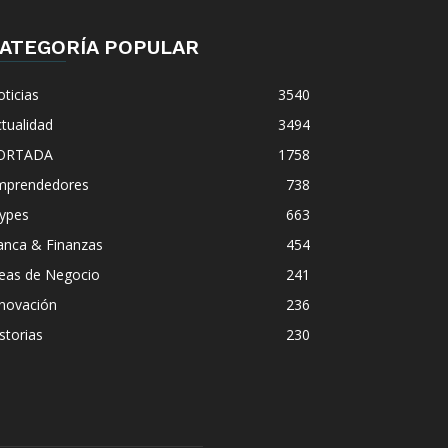
ATEGORÍA POPULAR
ticias
3540
tualidad
3494
ORTADA
1758
mprendedores
738
ypes
663
anca & Finanzas
454
deas de Negocio
241
nnovación
236
storias
230