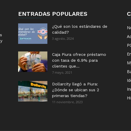
ENTRADAS POPULARES
C
¿Qué son los estándares de
No
calidad?
s
Ac
3 agosto, 2024
 y
P
E
Caja Piura ofrece préstamo
con tasa de 6.9% para
M
clientes que...
B
7 mayo, 2021
I
Dollarcity llegó a Piura:
I
¿Dónde se ubican sus 2
primeras tiendas?
Hi
11 noviembre, 2023