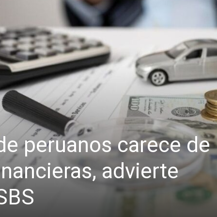
de peruanos carece de
nancieras, advierte
 SBS