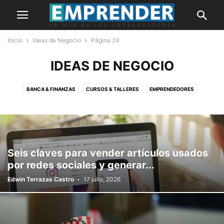
Inicio
Ideas de Negocio
Página 24
IDEAS DE NEGOCIO
BANCA & FINANZAS
CURSOS & TALLERES
EMPRENDEDORES
HISTORIAS
IDEAS DE NEGOCIO
INNOVACIÓN
MARKETING
MYPES
NOTICIAS
OPINIÓN
PORTADA
Seis claves para vender artículos usados
por redes sociales y generar...
Edwin Terrazas Castro
-
17 julio, 2026