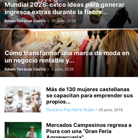
Mundial 2026: cinco ideas para generar
ingresos extras durante la fiebre...
Edwin Terrazas Castro
-
10 junio, 2026
Cómo transformar una marca de moda en
un negocio rentable y...
Edwin Terrazas Castro
-
5 junio, 2026
Más de 130 mujeres castellanas
se capacitan para emprender sus
propios...
Gustavo Pacherre Rojas
-
25 junio, 2019
Mercados Campesinos regresa a
Piura con una “Gran Feria
Agropecuaria”