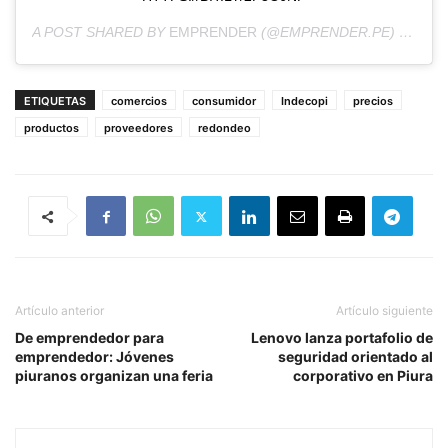
A POST SHARED BY
EMPRENDER
(@EMPRENDER.PE) ON
JUN
ETIQUETAS
comercios
consumidor
Indecopi
precios
productos
proveedores
redondeo
Artículo anterior
Artículo siguiente
De emprendedor para
Lenovo lanza portafolio de
emprendedor: Jóvenes
seguridad orientado al
piuranos organizan una feria
corporativo en Piura