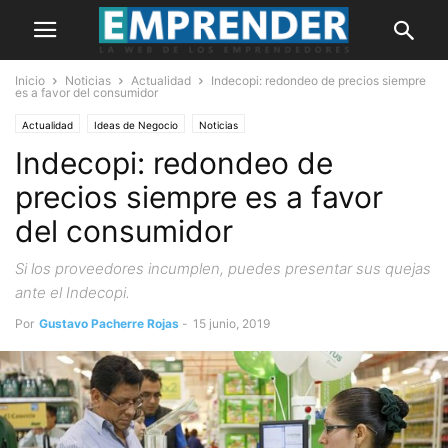
Inicio
Noticias
Actualidad
Indecopi: redondeo de precios siempre
es a favor del consumidor
Actualidad
Ideas de Negocio
Noticias
Indecopi: redondeo de
precios siempre es a favor
del consumidor
Si los proveedores incumplen, puedes presentar sus quejas
ante el Indecopi.
Por
Gustavo Pacherre Rojas
-
15 junio, 2019