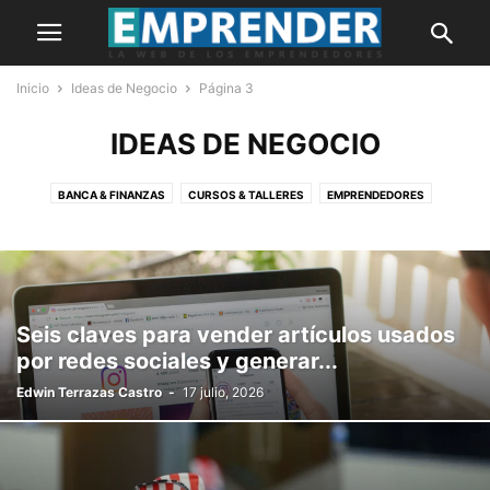
Inicio
Ideas de Negocio
Página 3
IDEAS DE NEGOCIO
BANCA & FINANZAS
CURSOS & TALLERES
EMPRENDEDORES
HISTORIAS
IDEAS DE NEGOCIO
INNOVACIÓN
MARKETING
MYPES
NOTICIAS
OPINIÓN
PORTADA
Seis claves para vender artículos usados
por redes sociales y generar...
Edwin Terrazas Castro
-
17 julio, 2026