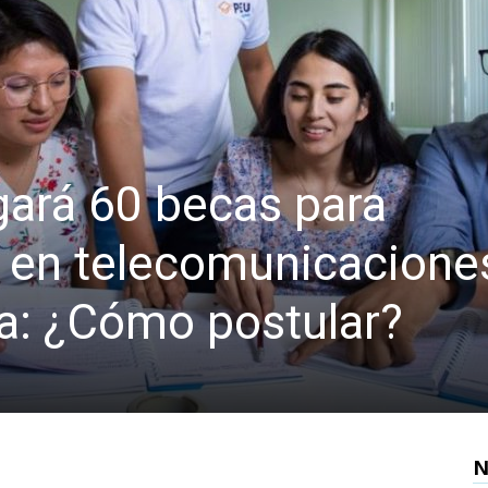
ará 60 becas para
e en telecomunicacione
ca: ¿Cómo postular?
N