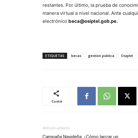
restantes. Por último, la prueba de conoci
manera virtual a nivel nacional. Ante cualqu
electrónico
beca@osiptel.gob.pe
.
ETIQUETAS
becas
gestión pública
Osiptel
Cuota
Artículo anterior
Campaña Navideña: ¿Cómo lanzar un