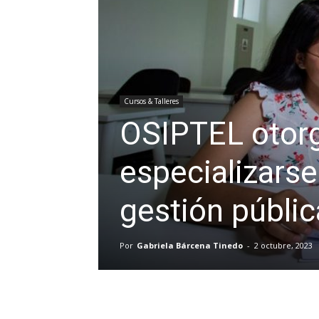
Cursos & Talleres
OSIPTEL otorg
especializars
gestión públi
Por
Gabriela Bárcena Tinedo
-
2 octubre, 2023