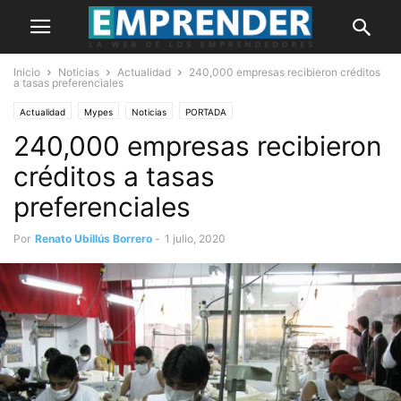
Inicio
Noticias
Actualidad
240,000 empresas recibieron créditos
a tasas preferenciales
Actualidad
Mypes
Noticias
PORTADA
240,000 empresas recibieron
créditos a tasas
preferenciales
Por
Renato Ubillús Borrero
-
1 julio, 2020