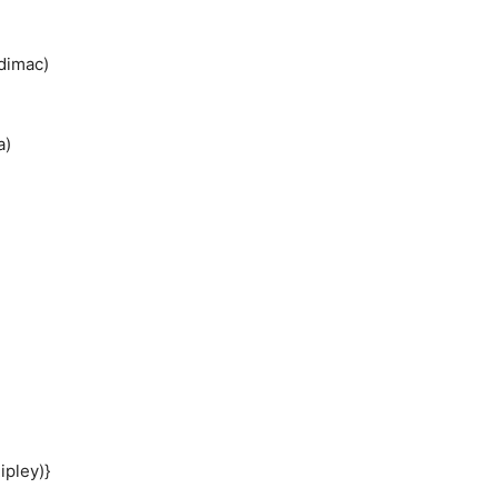
dimac)
a)
ipley)}