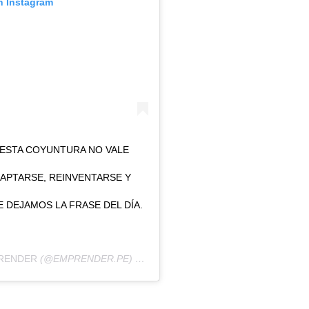
n Instagram
 ESTA COYUNTURA NO VALE
DAPTARSE, REINVENTARSE Y
 DEJAMOS LA FRASE DEL DÍA.
RENDER
(@EMPRENDER.PE) EL
2 DE JUL DE 2020 A LAS 3:33 PDT