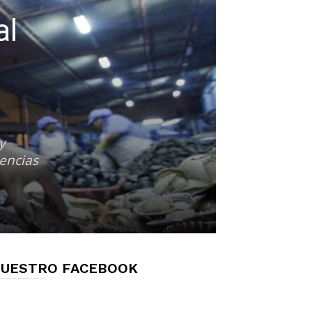
al
y
encias
UESTRO FACEBOOK