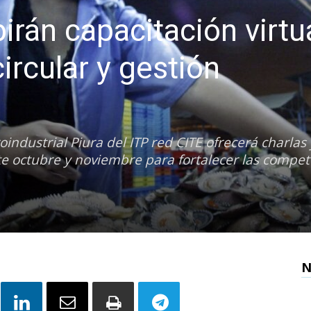
rán capacitación virtu
rcular y gestión
oindustrial Piura del ITP red CITE ofrecerá charlas 
te octubre y noviembre para fortalecer las compet
N