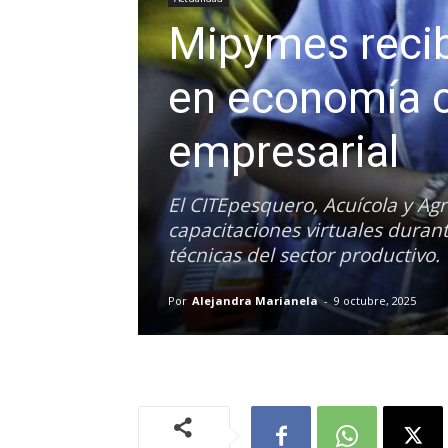
Mipymes recibi
en economía ci
empresarial
El CITEpesquero, Acuícola y Agr
capacitaciones virtuales duran
técnicas del sector productivo.
Por
Alejandra Marianela
-
9 octubre, 2025