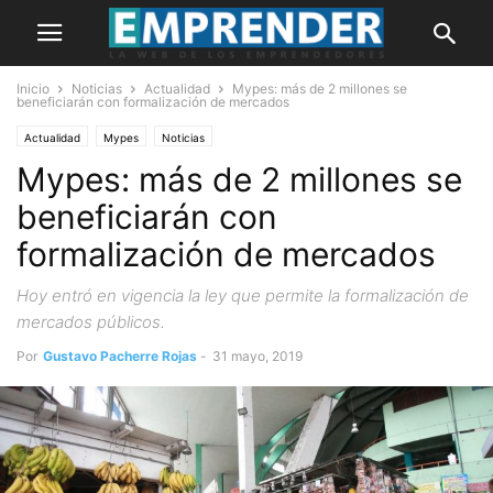
Inicio
Noticias
Actualidad
Mypes: más de 2 millones se
beneficiarán con formalización de mercados
Actualidad
Mypes
Noticias
Mypes: más de 2 millones se
beneficiarán con
formalización de mercados
Hoy entró en vigencia la ley que permite la formalización de
mercados públicos.
Por
Gustavo Pacherre Rojas
-
31 mayo, 2019