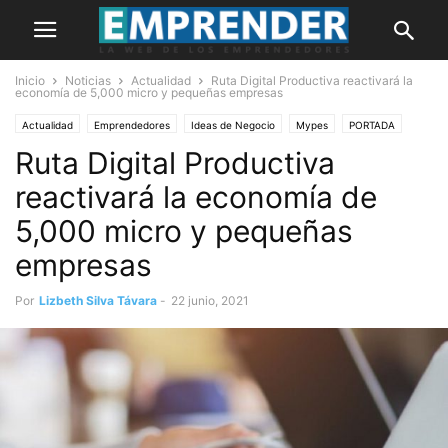
Inicio
Noticias
Actualidad
Ruta Digital Productiva reactivará la
economía de 5,000 micro y pequeñas empresas
Actualidad
Emprendedores
Ideas de Negocio
Mypes
PORTADA
Ruta Digital Productiva
reactivará la economía de
5,000 micro y pequeñas
empresas
Por
Lizbeth Silva Távara
-
22 junio, 2021