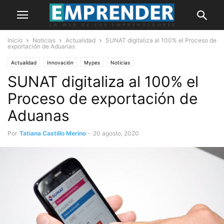
Inicio
Noticias
Actualidad
SUNAT digitaliza al 100% el Proceso de
exportación de Aduanas
Actualidad
Innovación
Mypes
Noticias
SUNAT digitaliza al 100% el
Proceso de exportación de
Aduanas
Por
Tatiana Castillo Merino
-
20 agosto, 2020