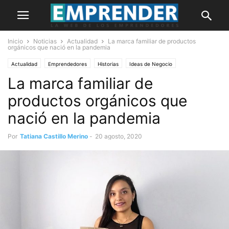
Inicio
Noticias
Actualidad
La marca familiar de productos
orgánicos que nació en la pandemia
Actualidad
Emprendedores
Historias
Ideas de Negocio
La marca familiar de
productos orgánicos que
nació en la pandemia
Por
Tatiana Castillo Merino
-
20 agosto, 2020