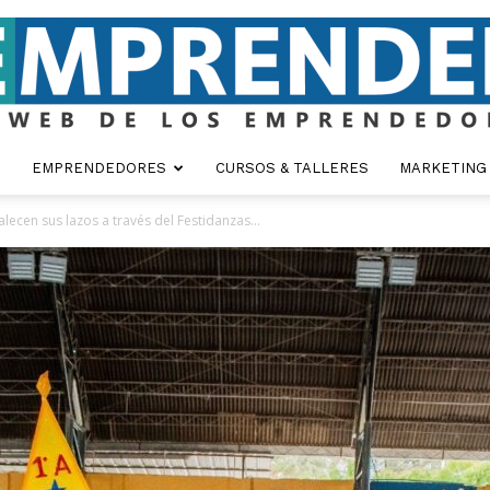
EMPRENDEDORES
CURSOS & TALLERES
MARKETING
Emprender
alecen sus lazos a través del Festidanzas...