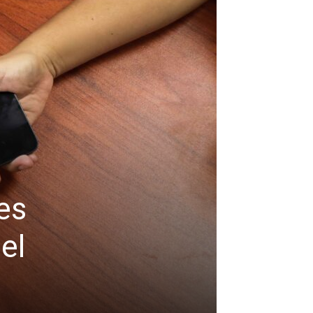
es
el