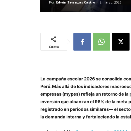
Por
Edwin Terrazas Castro
-
2 marzo, 2026
Cuota
La campaña escolar 2026 se consolida como
Perú. Más allá de los indicadores macroe
empresas (mypes) refleja un retorno de la p
inversión que alcanzan el 96% de la met
registrado en periodos similares— el sect
la demanda interna y fortaleciendo la esta