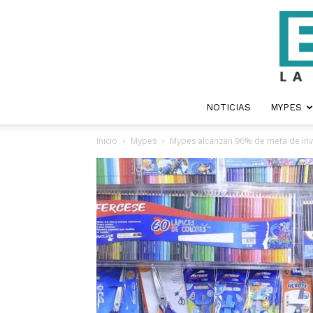
NOTICIAS
MYPES
Inicio
Mypes
Mypes alcanzan 96% de meta de inv