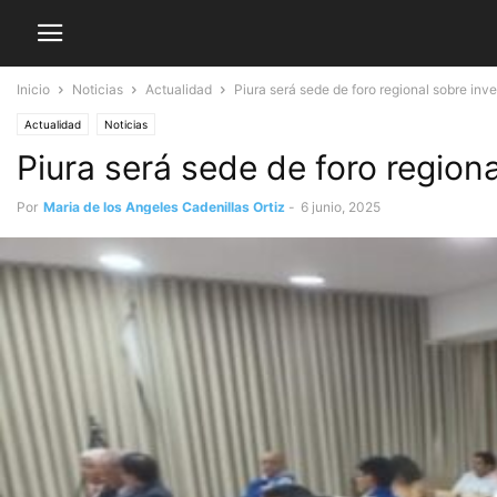
Inicio
Noticias
Actualidad
Piura será sede de foro regional sobre inve
Actualidad
Noticias
Piura será sede de foro regiona
Por
Maria de los Angeles Cadenillas Ortiz
-
6 junio, 2025