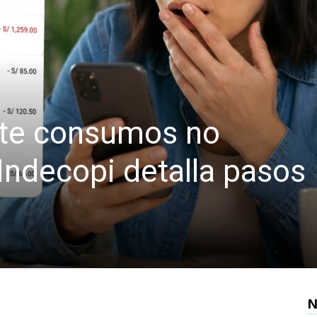
nte consumos no
Indecopi detalla pasos
N