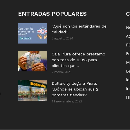
ENTRADAS POPULARES
C
¿Qué son los estándares de
No
calidad?
Ac
3 agosto, 2024
P
E
Caja Piura ofrece préstamo
con tasa de 6.9% para
M
clientes que...
B
7 mayo, 2021
I
Dollarcity llegó a Piura:
I
¿Dónde se ubican sus 2
u
primeras tiendas?
Hi
11 noviembre, 2023