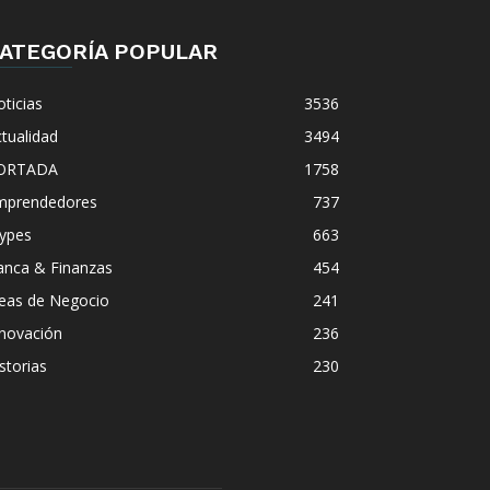
ATEGORÍA POPULAR
ticias
3536
tualidad
3494
ORTADA
1758
mprendedores
737
ypes
663
anca & Finanzas
454
deas de Negocio
241
nnovación
236
storias
230