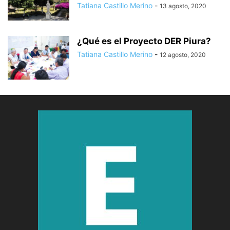
Tatiana Castillo Merino
-
13 agosto, 2020
¿Qué es el Proyecto DER Piura?
Tatiana Castillo Merino
-
12 agosto, 2020