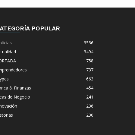
ATEGORÍA POPULAR
ticias
3536
tualidad
3494
ORTADA
1758
mprendedores
737
ypes
663
anca & Finanzas
454
deas de Negocio
241
nnovación
236
storias
230