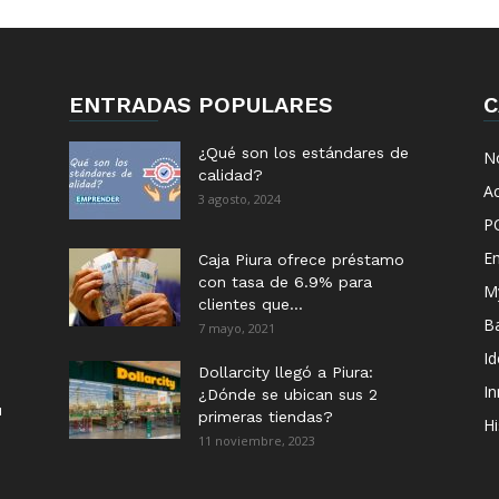
ENTRADAS POPULARES
C
¿Qué son los estándares de
No
calidad?
Ac
3 agosto, 2024
P
E
Caja Piura ofrece préstamo
con tasa de 6.9% para
M
clientes que...
B
7 mayo, 2021
I
Dollarcity llegó a Piura:
I
¿Dónde se ubican sus 2
u
primeras tiendas?
Hi
11 noviembre, 2023