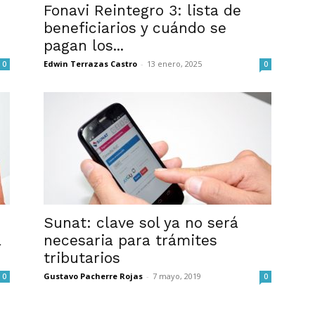
Fonavi Reintegro 3: lista de
beneficiarios y cuándo se
s
pagan los...
Edwin Terrazas Castro
-
13 enero, 2025
0
0
Sunat: clave sol ya no será
a
necesaria para trámites
tributarios
Gustavo Pacherre Rojas
-
7 mayo, 2019
0
0