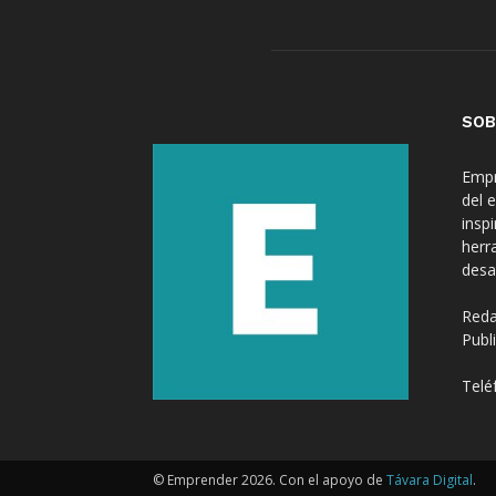
SOB
Empr
del 
insp
herr
desa
Reda
Publ
Telé
© Emprender 2026. Con el apoyo de
Távara Digital
.