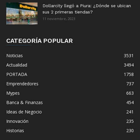
Dollarcity llegó a Piura: ¿Dónde se ubican
sus 2 primeras tiendas?
11 noviembre, 2023
CATEGORÍA POPULAR
Noticias
3531
Actualidad
3494
PORTADA
1758
Emprendedores
737
Mypes
663
Banca & Finanzas
454
Ideas de Negocio
241
Innovación
235
Historias
230