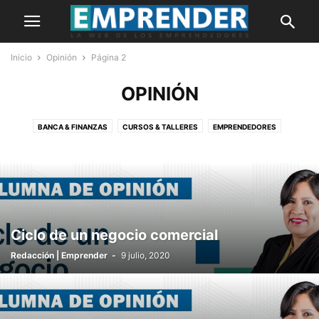
Inicio
Opinión
Página 2
OPINIÓN
BANCA & FINANZAS
CURSOS & TALLERES
EMPRENDEDORES
HISTORIAS
IDEAS DE NEGOCIO
INNOVACIÓN
MARKETING
MYPES
NOTICIAS
OPINIÓN
PORTADA
Ciclo de un negocio comercial
Redacción | Emprender
-
9 julio, 2020