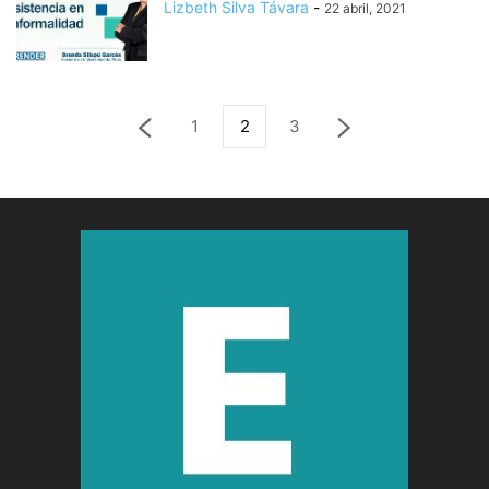
Lizbeth Silva Távara
-
22 abril, 2021
1
2
3