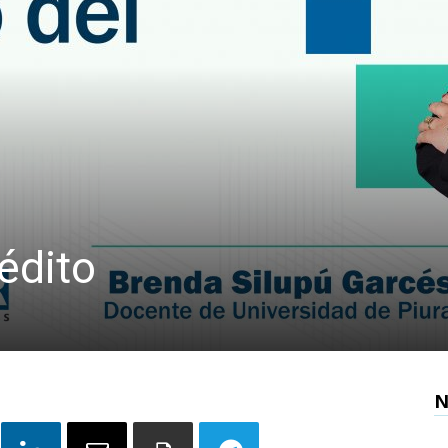
rédito
N