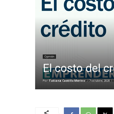
Opinión
El costo del c
Por
Tatiana Castillo Merino
-
7 octubre, 2020