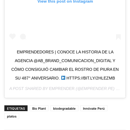
View this post on Instagram
EMPRENDEDORES | CONOCE LA HISTORIA DE LA
AGENCIA @AB_BRAND_COMUNICACION_DIGITAL Y
CÓMO CONSIGUIÓ CAMBIAR EL ROSTRO DE PIURA EN
SU 487° ANIVERSARIO.
HTTPS://BIT.LY/2HLEZMB
A POST SHARED BY
EMPRENDER
(@EMPRENDER.PE) ON
AUG
ETIQUETAS
Bio Plant
biodegradable
Innóvate Perú
platos