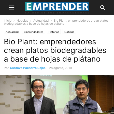
Inicio
Noticias
Actualidad
Bio Plant: emprendedores crean platos
biodegradables a base de hojas de plátano
Actualidad
Emprendedores
Historias
Noticias
Bio Plant: emprendedores
crean platos biodegradables
a base de hojas de plátano
Por
Gustavo Pacherre Rojas
-
28 agosto, 2019