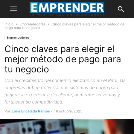
Inicio
Emprendedores
Cinco claves para elegir el mejor método de
pago para tu negocio
Emprendedores
Cinco claves para elegir el
mejor método de pago para
tu negocio
Con el crecimiento del comercio electrónico en el Perú, las
empresas deben optimizar sus sistemas de cobro para
mejorar la experiencia del cliente, aumentar las ventas y
fortalecer su competitividad.
Por
Lorie Encalada Ramos
-
18 octubre, 2025